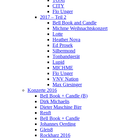
TONI
CITY
Flo Unger
2017 – Teil 2
Bell Book and Candle
Michme Weihnachtskonzert
Lotte
Heather Nova
Ed Prosek
Silbermond
Tonbandgerät
Lupid
MICHME
Flo Unger
VNV Nation
Max Giesinger
Konzerte 2016
Bell Book + Candle (B)
Dirk Michaelis
Dieter Maschine Birr
Renft
Bell Book + Candle
Johannes Oerding
Gleis8
Rockharz 2016