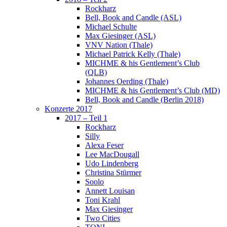
Rockharz
Bell, Book and Candle (ASL)
Michael Schulte
Max Giesinger (ASL)
VNV Nation (Thale)
Michael Patrick Kelly (Thale)
MICHME & his Gentlement’s Club
(QLB)
Johannes Oerding (Thale)
MICHME & his Gentlement’s Club (MD)
Bell, Book and Candle (Berlin 2018)
Konzerte 2017
2017 – Teil 1
Rockharz
Silly
Alexa Feser
Lee MacDougall
Udo Lindenberg
Christina Stürmer
Soolo
Annett Louisan
Toni Krahl
Max Giesinger
Two Cities