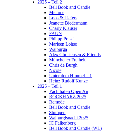
2025 – Teil 2
Bell Book and Candle
Michme
Loos & Liefers
Jeanette Biedermann
Charly Klauser
FAUN
Philipp Poisel
Marleen Lohse
Walpurga
Alex Christensen & Friends
Münchener Freiheit
Chris de Burgh
Nicole
Unter dem Himmel – 1
Heinz Rudolf Kunze
2025 – Teil 1
Yachthafen Open Air
ROCKHARZ 2025
Remode
Bell Book and Candle
Stumpen
Walpurgisnacht 2025
IC Falkenberg
Bell Book and Candle (WL)