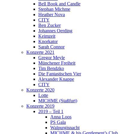
Bell Book and Candle
Stephan Michme
Heather Nova
CITY
Ben Zucker
Johannes Oerding
Keimzeit
Knorkator
Sarah Connor
Konzerte 2021
Gregor Meyle
Münchener Freiheit
Tim Bendzko
Die Fantastischen Vier
Alexander Knappe
CITY
Konzerte 2020
Lotte
MICHME (Staßfurt)
Konzerte 2019
2019 – Teil 1
Anna Loos
PS Gala
Walpurgisnacht
MICHME & his Gentlement’s Club