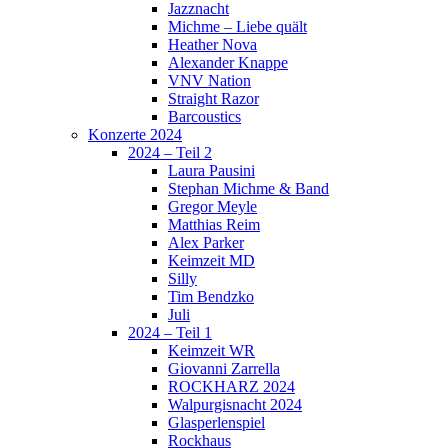
Jazznacht
Michme – Liebe quält
Heather Nova
Alexander Knappe
VNV Nation
Straight Razor
Barcoustics
Konzerte 2024
2024 – Teil 2
Laura Pausini
Stephan Michme & Band
Gregor Meyle
Matthias Reim
Alex Parker
Keimzeit MD
Silly
Tim Bendzko
Juli
2024 – Teil 1
Keimzeit WR
Giovanni Zarrella
ROCKHARZ 2024
Walpurgisnacht 2024
Glasperlenspiel
Rockhaus