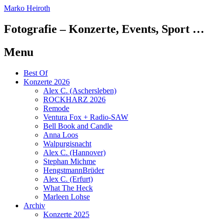
Marko Heiroth
Fotografie – Konzerte, Events, Sport …
Menu
Skip
Best Of
to
Konzerte 2026
content
Alex C. (Aschersleben)
ROCKHARZ 2026
Remode
Ventura Fox + Radio-SAW
Bell Book and Candle
Anna Loos
Walpurgisnacht
Alex C. (Hannover)
Stephan Michme
HengstmannBrüder
Alex C. (Erfurt)
What The Heck
Marleen Lohse
Archiv
Konzerte 2025