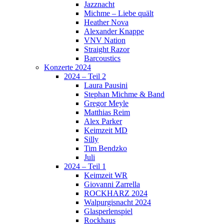
Jazznacht
Michme – Liebe quält
Heather Nova
Alexander Knappe
VNV Nation
Straight Razor
Barcoustics
Konzerte 2024
2024 – Teil 2
Laura Pausini
Stephan Michme & Band
Gregor Meyle
Matthias Reim
Alex Parker
Keimzeit MD
Silly
Tim Bendzko
Juli
2024 – Teil 1
Keimzeit WR
Giovanni Zarrella
ROCKHARZ 2024
Walpurgisnacht 2024
Glasperlenspiel
Rockhaus