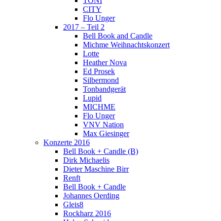
TONI
CITY
Flo Unger
2017 – Teil 2
Bell Book and Candle
Michme Weihnachtskonzert
Lotte
Heather Nova
Ed Prosek
Silbermond
Tonbandgerät
Lupid
MICHME
Flo Unger
VNV Nation
Max Giesinger
Konzerte 2016
Bell Book + Candle (B)
Dirk Michaelis
Dieter Maschine Birr
Renft
Bell Book + Candle
Johannes Oerding
Gleis8
Rockharz 2016