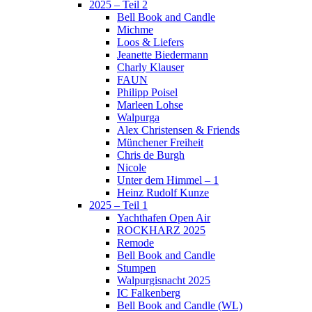
2025 – Teil 2
Bell Book and Candle
Michme
Loos & Liefers
Jeanette Biedermann
Charly Klauser
FAUN
Philipp Poisel
Marleen Lohse
Walpurga
Alex Christensen & Friends
Münchener Freiheit
Chris de Burgh
Nicole
Unter dem Himmel – 1
Heinz Rudolf Kunze
2025 – Teil 1
Yachthafen Open Air
ROCKHARZ 2025
Remode
Bell Book and Candle
Stumpen
Walpurgisnacht 2025
IC Falkenberg
Bell Book and Candle (WL)