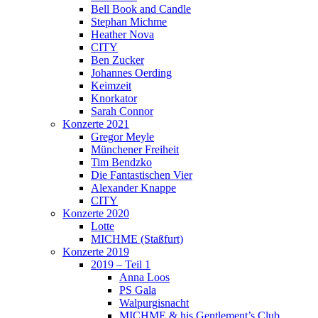
Bell Book and Candle
Stephan Michme
Heather Nova
CITY
Ben Zucker
Johannes Oerding
Keimzeit
Knorkator
Sarah Connor
Konzerte 2021
Gregor Meyle
Münchener Freiheit
Tim Bendzko
Die Fantastischen Vier
Alexander Knappe
CITY
Konzerte 2020
Lotte
MICHME (Staßfurt)
Konzerte 2019
2019 – Teil 1
Anna Loos
PS Gala
Walpurgisnacht
MICHME & his Gentlement’s Club