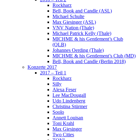
Rockharz
Bell, Book and Candle (ASL)
Michael Schulte
Max Giesinger (ASL)
VNV Nation (Thale)
Michael Patrick Kelly (Thale)
MICHME & his Gentlement’s Club
(QLB)
Johannes Oerding (Thale)
MICHME & his Gentlement’s Club (MD)
Bell, Book and Candle (Berlin 2018)
Konzerte 2017
2017 – Teil 1
Rockharz
Silly
Alexa Feser
Lee MacDougall
Udo Lindenberg
Christina Stürmer
Soolo
Annett Louisan
Toni Krahl
Max Giesinger
Two Cities