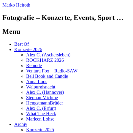
Marko Heiroth
Fotografie – Konzerte, Events, Sport …
Menu
Skip
Best Of
to
Konzerte 2026
content
Alex C. (Aschersleben)
ROCKHARZ 2026
Remode
Ventura Fox + Radio-SAW
Bell Book and Candle
Anna Loos
Walpurgisnacht
Alex C. (Hannover)
Stephan Michme
HengstmannBrüder
Alex C. (Erfurt)
What The Heck
Marleen Lohse
Archiv
Konzerte 2025