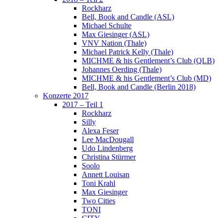
Rockharz
Bell, Book and Candle (ASL)
Michael Schulte
Max Giesinger (ASL)
VNV Nation (Thale)
Michael Patrick Kelly (Thale)
MICHME & his Gentlement’s Club (QLB)
Johannes Oerding (Thale)
MICHME & his Gentlement’s Club (MD)
Bell, Book and Candle (Berlin 2018)
Konzerte 2017
2017 – Teil 1
Rockharz
Silly
Alexa Feser
Lee MacDougall
Udo Lindenberg
Christina Stürmer
Soolo
Annett Louisan
Toni Krahl
Max Giesinger
Two Cities
TONI