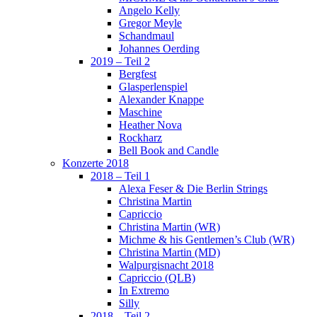
Angelo Kelly
Gregor Meyle
Schandmaul
Johannes Oerding
2019 – Teil 2
Bergfest
Glasperlenspiel
Alexander Knappe
Maschine
Heather Nova
Rockharz
Bell Book and Candle
Konzerte 2018
2018 – Teil 1
Alexa Feser & Die Berlin Strings
Christina Martin
Capriccio
Christina Martin (WR)
Michme & his Gentlemen’s Club (WR)
Christina Martin (MD)
Walpurgisnacht 2018
Capriccio (QLB)
In Extremo
Silly
2018 – Teil 2