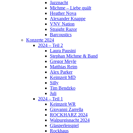
Jazznacht
Michme – Liebe quält
Heather Nova
Alexander Knappe
VNV Nation
Straight Razor
Barcoustics
Konzerte 2024
2024 – Teil 2
Laura Pausini
Stephan Michme & Band
Gregor Meyle
Matthias Reim
Alex Parker
Keimzeit MD
Silly
Tim Bendzko
Juli
2024 – Teil 1
Keimzeit WR
Giovanni Zarrella
ROCKHARZ 2024
Walpurgisnacht 2024
Glasperlenspiel
Rockhaus