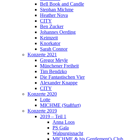
Bell Book and Candle
Stephan Michme
Heather Nova
CITY
Ben Zucker
Johannes Oerding
Keimzeit
Knorkator
Sarah Connor
Konzerte 2021
Gregor Meyle
Münchener Freiheit
Tim Bendzko
Die Fantastischen Vier
Alexander Knappe
CITY
Konzerte 2020
Lotte
MICHME (Staßfurt)
Konzerte 2019
2019 – Teil 1
Anna Loos
PS Gala
Walpurgisnacht
MICHME & his Gentlement’s Club