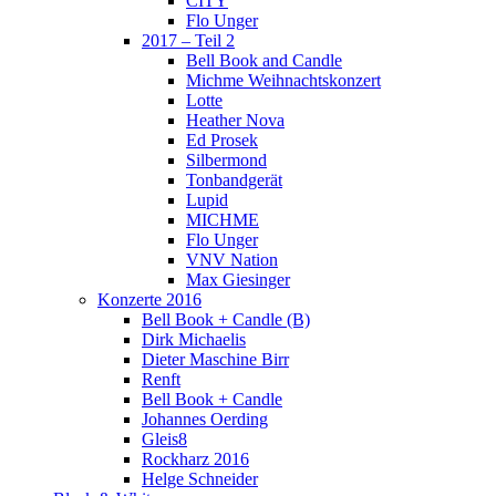
CITY
Flo Unger
2017 – Teil 2
Bell Book and Candle
Michme Weihnachtskonzert
Lotte
Heather Nova
Ed Prosek
Silbermond
Tonbandgerät
Lupid
MICHME
Flo Unger
VNV Nation
Max Giesinger
Konzerte 2016
Bell Book + Candle (B)
Dirk Michaelis
Dieter Maschine Birr
Renft
Bell Book + Candle
Johannes Oerding
Gleis8
Rockharz 2016
Helge Schneider