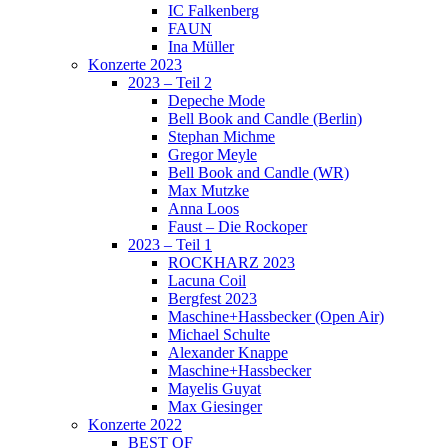
IC Falkenberg
FAUN
Ina Müller
Konzerte 2023
2023 – Teil 2
Depeche Mode
Bell Book and Candle (Berlin)
Stephan Michme
Gregor Meyle
Bell Book and Candle (WR)
Max Mutzke
Anna Loos
Faust – Die Rockoper
2023 – Teil 1
ROCKHARZ 2023
Lacuna Coil
Bergfest 2023
Maschine+Hassbecker (Open Air)
Michael Schulte
Alexander Knappe
Maschine+Hassbecker
Mayelis Guyat
Max Giesinger
Konzerte 2022
BEST OF