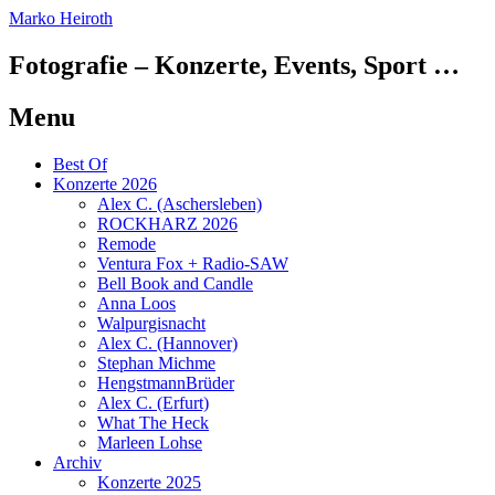
Marko Heiroth
Fotografie – Konzerte, Events, Sport …
Menu
Skip
Best Of
to
Konzerte 2026
content
Alex C. (Aschersleben)
ROCKHARZ 2026
Remode
Ventura Fox + Radio-SAW
Bell Book and Candle
Anna Loos
Walpurgisnacht
Alex C. (Hannover)
Stephan Michme
HengstmannBrüder
Alex C. (Erfurt)
What The Heck
Marleen Lohse
Archiv
Konzerte 2025