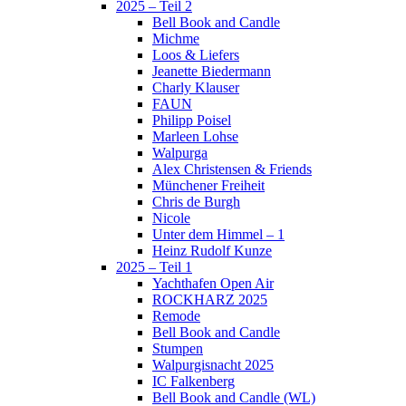
2025 – Teil 2
Bell Book and Candle
Michme
Loos & Liefers
Jeanette Biedermann
Charly Klauser
FAUN
Philipp Poisel
Marleen Lohse
Walpurga
Alex Christensen & Friends
Münchener Freiheit
Chris de Burgh
Nicole
Unter dem Himmel – 1
Heinz Rudolf Kunze
2025 – Teil 1
Yachthafen Open Air
ROCKHARZ 2025
Remode
Bell Book and Candle
Stumpen
Walpurgisnacht 2025
IC Falkenberg
Bell Book and Candle (WL)