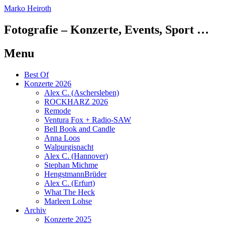
Marko Heiroth
Fotografie – Konzerte, Events, Sport …
Menu
Skip
Best Of
to
Konzerte 2026
content
Alex C. (Aschersleben)
ROCKHARZ 2026
Remode
Ventura Fox + Radio-SAW
Bell Book and Candle
Anna Loos
Walpurgisnacht
Alex C. (Hannover)
Stephan Michme
HengstmannBrüder
Alex C. (Erfurt)
What The Heck
Marleen Lohse
Archiv
Konzerte 2025