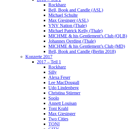
Rockharz
Bell, Book and Candle (ASL)
Michael Schulte
Max Giesinger (ASL)
VNV Nation (Thale)
Michael Patrick Kelly (Thale)
MICHME & his Gentlement’s Club (QLB)
Johannes Oerding (Thale)
MICHME & his Gentlement’s Club (MD)
Bell, Book and Candle (Berlin 2018)
Konzerte 2017
2017 – Teil 1
Rockharz
Silly
Alexa Feser
Lee MacDougall
Udo Lindenberg
Christina Stürmer
Soolo
Annett Louisan
Toni Krahl
Max Giesinger
Two Cities
TONI