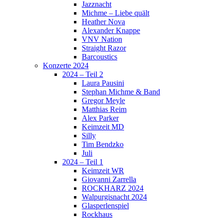
Jazznacht
Michme – Liebe quält
Heather Nova
Alexander Knappe
VNV Nation
Straight Razor
Barcoustics
Konzerte 2024
2024 – Teil 2
Laura Pausini
Stephan Michme & Band
Gregor Meyle
Matthias Reim
Alex Parker
Keimzeit MD
Silly
Tim Bendzko
Juli
2024 – Teil 1
Keimzeit WR
Giovanni Zarrella
ROCKHARZ 2024
Walpurgisnacht 2024
Glasperlenspiel
Rockhaus