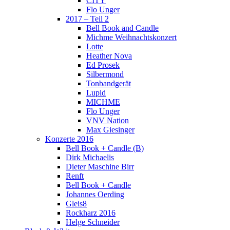
CITY
Flo Unger
2017 – Teil 2
Bell Book and Candle
Michme Weihnachtskonzert
Lotte
Heather Nova
Ed Prosek
Silbermond
Tonbandgerät
Lupid
MICHME
Flo Unger
VNV Nation
Max Giesinger
Konzerte 2016
Bell Book + Candle (B)
Dirk Michaelis
Dieter Maschine Birr
Renft
Bell Book + Candle
Johannes Oerding
Gleis8
Rockharz 2016
Helge Schneider