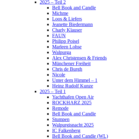
2025 – Teil 2
Bell Book and Candle
Michme
Loos & Liefers
Jeanette Biedermann
Charly Klauser
FAUN
Philipp Poisel
Marleen Lohse
Walpurga
Alex Christensen & Friends
Münchener Freiheit
Chris de Burgh
Nicole
Unter dem Himmel – 1
Heinz Rudolf Kunze
2025 – Teil 1
Yachthafen Open Air
ROCKHARZ 2025
Remode
Bell Book and Candle
Stumpen
Walpurgisnacht 2025
IC Falkenberg
Bell Book and Candle (WL)