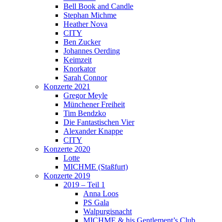
Bell Book and Candle
Stephan Michme
Heather Nova
CITY
Ben Zucker
Johannes Oerding
Keimzeit
Knorkator
Sarah Connor
Konzerte 2021
Gregor Meyle
Münchener Freiheit
Tim Bendzko
Die Fantastischen Vier
Alexander Knappe
CITY
Konzerte 2020
Lotte
MICHME (Staßfurt)
Konzerte 2019
2019 – Teil 1
Anna Loos
PS Gala
Walpurgisnacht
MICHME & his Gentlement’s Club