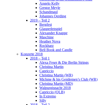
Angelo Kelly
Gregor Meyle
Schandmaul
Johannes Oerding
2019 – Teil 2
Bergfest
Glasperlenspiel
Alexander Knappe
Maschine
Heather Nova
Rockharz
Bell Book and Candle
Konzerte 2018
2018 – Teil 1
Alexa Feser & Die Berlin Strings
Christina Martin
Capriccio
Christina Martin (WR)
Michme & his Gentlemen’s Club (WR)
Christina Martin (MD)
Walpurgisnacht 2018
Capriccio (QLB)
In Extremo
Silly
2018 – Teil 2