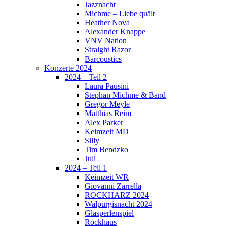
Jazznacht
Michme – Liebe quält
Heather Nova
Alexander Knappe
VNV Nation
Straight Razor
Barcoustics
Konzerte 2024
2024 – Teil 2
Laura Pausini
Stephan Michme & Band
Gregor Meyle
Matthias Reim
Alex Parker
Keimzeit MD
Silly
Tim Bendzko
Juli
2024 – Teil 1
Keimzeit WR
Giovanni Zarrella
ROCKHARZ 2024
Walpurgisnacht 2024
Glasperlenspiel
Rockhaus