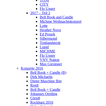
TONI
CITY
Flo Unger
2017 – Teil 2
Bell Book and Candle
Michme Weihnachtskonzert
Lotte
Heather Nova
Ed Prosek
Silbermond
Tonbandgerät
Lupid
MICHME
Flo Unger
VNV Nation
Max Giesinger
Konzerte 2016
Bell Book + Candle (B)
Dirk Michaelis
Dieter Maschine Birr
Renft
Bell Book + Candle
Johannes Oerding
Gleis8
Rockharz 2016