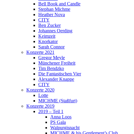
Bell Book and Candle
Stephan Michme
Heather Nova
CITY
Ben Zucker
Johannes Oerding
Keimzeit
Knorkator
Sarah Connor
Konzerte 2021
Gregor Meyle
Münchener Freiheit
Tim Bendzko
Die Fantastischen Vier
Alexander Knappe
CITY
Konzerte 2020
Lotte
MICHME (Staßfurt)
Konzerte 2019
2019 – Teil 1
Anna Loos
PS Gala
Walpurgisnacht
MICHME & his Gentlement’s Club