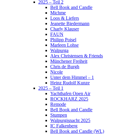
2025 – Teil 2
Bell Book and Candle
Michme
Loos & Liefers
Jeanette Biedermann
Charly Klauser
FAUN
Philipp Poisel
Marleen Lohse
Walpurga
Alex Christensen & Friends
Münchener Freiheit
Chris de Burgh
Nicole
Unter dem Himmel – 1
Heinz Rudolf Kunze
2025 – Teil 1
Yachthafen Open Air
ROCKHARZ 2025
Remode
Bell Book and Candle
Stumpen
Walpurgisnacht 2025
IC Falkenberg
Bell Book and Candle (WL)