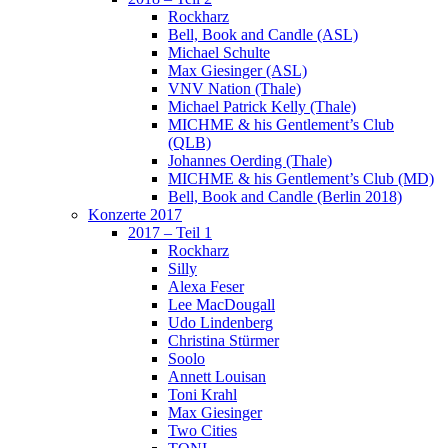
Rockharz
Bell, Book and Candle (ASL)
Michael Schulte
Max Giesinger (ASL)
VNV Nation (Thale)
Michael Patrick Kelly (Thale)
MICHME & his Gentlement’s Club
(QLB)
Johannes Oerding (Thale)
MICHME & his Gentlement’s Club (MD)
Bell, Book and Candle (Berlin 2018)
Konzerte 2017
2017 – Teil 1
Rockharz
Silly
Alexa Feser
Lee MacDougall
Udo Lindenberg
Christina Stürmer
Soolo
Annett Louisan
Toni Krahl
Max Giesinger
Two Cities