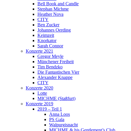
Bell Book and Candle
Stephan Michme
Heather Nova
CITY
Ben Zucker
Johannes Oerding
Keimzeit
Knorkator
Sarah Connor
Konzerte 2021
Gregor Meyle
Münchener Freiheit
Tim Bendzko
Die Fantastischen Vier
Alexander Knappe
CITY
Konzerte 2020
Lotte
MICHME (Staßfurt)
Konzerte 2019
2019 – Teil 1
Anna Loos
PS Gala
Walpurgisnacht
MICHME & his Gentlement’s Club