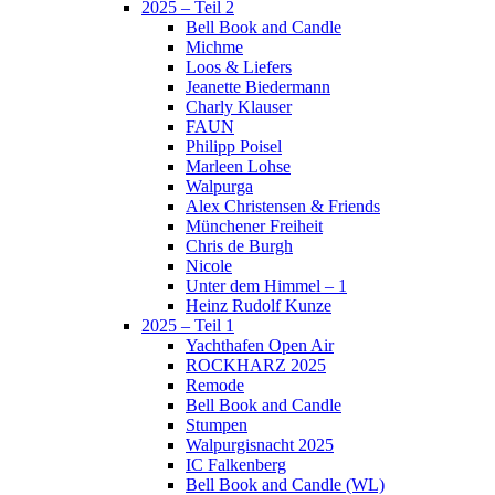
2025 – Teil 2
Bell Book and Candle
Michme
Loos & Liefers
Jeanette Biedermann
Charly Klauser
FAUN
Philipp Poisel
Marleen Lohse
Walpurga
Alex Christensen & Friends
Münchener Freiheit
Chris de Burgh
Nicole
Unter dem Himmel – 1
Heinz Rudolf Kunze
2025 – Teil 1
Yachthafen Open Air
ROCKHARZ 2025
Remode
Bell Book and Candle
Stumpen
Walpurgisnacht 2025
IC Falkenberg
Bell Book and Candle (WL)