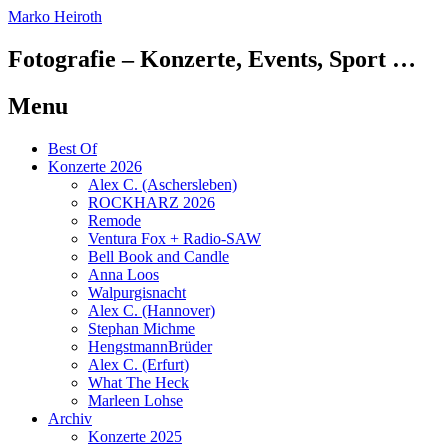
Marko Heiroth
Fotografie – Konzerte, Events, Sport …
Menu
Skip
Best Of
to
Konzerte 2026
content
Alex C. (Aschersleben)
ROCKHARZ 2026
Remode
Ventura Fox + Radio-SAW
Bell Book and Candle
Anna Loos
Walpurgisnacht
Alex C. (Hannover)
Stephan Michme
HengstmannBrüder
Alex C. (Erfurt)
What The Heck
Marleen Lohse
Archiv
Konzerte 2025