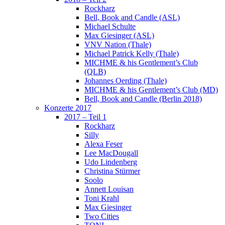
Rockharz
Bell, Book and Candle (ASL)
Michael Schulte
Max Giesinger (ASL)
VNV Nation (Thale)
Michael Patrick Kelly (Thale)
MICHME & his Gentlement’s Club
(QLB)
Johannes Oerding (Thale)
MICHME & his Gentlement’s Club (MD)
Bell, Book and Candle (Berlin 2018)
Konzerte 2017
2017 – Teil 1
Rockharz
Silly
Alexa Feser
Lee MacDougall
Udo Lindenberg
Christina Stürmer
Soolo
Annett Louisan
Toni Krahl
Max Giesinger
Two Cities