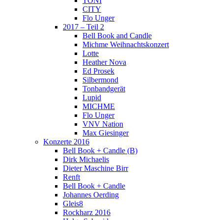
TONI
CITY
Flo Unger
2017 – Teil 2
Bell Book and Candle
Michme Weihnachtskonzert
Lotte
Heather Nova
Ed Prosek
Silbermond
Tonbandgerät
Lupid
MICHME
Flo Unger
VNV Nation
Max Giesinger
Konzerte 2016
Bell Book + Candle (B)
Dirk Michaelis
Dieter Maschine Birr
Renft
Bell Book + Candle
Johannes Oerding
Gleis8
Rockharz 2016