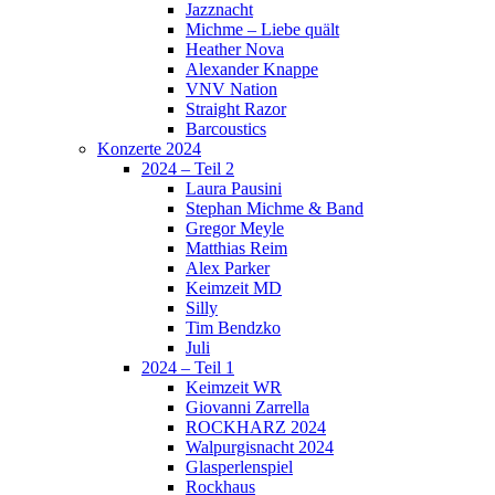
Jazznacht
Michme – Liebe quält
Heather Nova
Alexander Knappe
VNV Nation
Straight Razor
Barcoustics
Konzerte 2024
2024 – Teil 2
Laura Pausini
Stephan Michme & Band
Gregor Meyle
Matthias Reim
Alex Parker
Keimzeit MD
Silly
Tim Bendzko
Juli
2024 – Teil 1
Keimzeit WR
Giovanni Zarrella
ROCKHARZ 2024
Walpurgisnacht 2024
Glasperlenspiel
Rockhaus