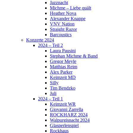
Jazznacht
Michme – Liebe quält
Heather Nova
Alexander Knappe
VNV Nation
Straight Razor
Barcoustics
Konzerte 2024
2024 – Teil 2
Laura Pausini
Stephan Michme & Band
Gregor Meyle
Matthias Reim
Alex Parker
Keimzeit MD
Silly
Tim Bendzko
Juli
2024 – Teil 1
Keimzeit WR
Giovanni Zarrella
ROCKHARZ 2024
Walpurgisnacht 2024
Glasperlenspiel
Rockhaus