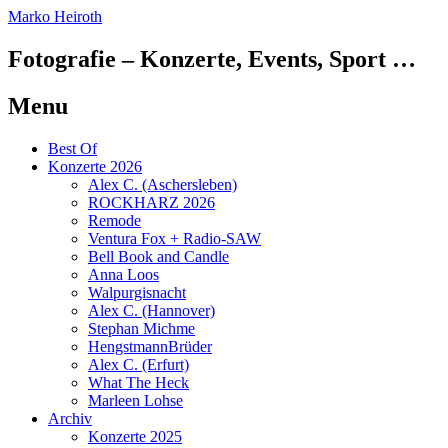
Marko Heiroth
Fotografie – Konzerte, Events, Sport …
Menu
Skip
Best Of
to
Konzerte 2026
content
Alex C. (Aschersleben)
ROCKHARZ 2026
Remode
Ventura Fox + Radio-SAW
Bell Book and Candle
Anna Loos
Walpurgisnacht
Alex C. (Hannover)
Stephan Michme
HengstmannBrüder
Alex C. (Erfurt)
What The Heck
Marleen Lohse
Archiv
Konzerte 2025