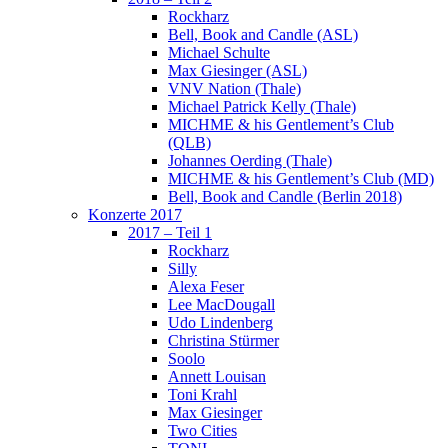
Rockharz
Bell, Book and Candle (ASL)
Michael Schulte
Max Giesinger (ASL)
VNV Nation (Thale)
Michael Patrick Kelly (Thale)
MICHME & his Gentlement’s Club
(QLB)
Johannes Oerding (Thale)
MICHME & his Gentlement’s Club (MD)
Bell, Book and Candle (Berlin 2018)
Konzerte 2017
2017 – Teil 1
Rockharz
Silly
Alexa Feser
Lee MacDougall
Udo Lindenberg
Christina Stürmer
Soolo
Annett Louisan
Toni Krahl
Max Giesinger
Two Cities