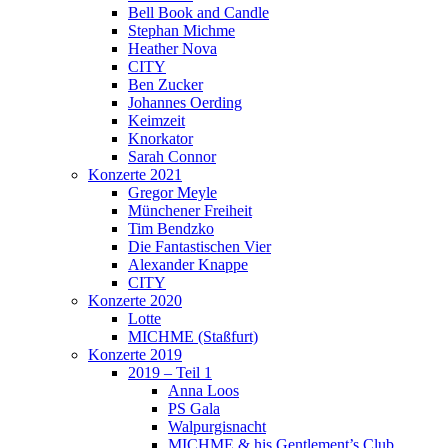
Bell Book and Candle
Stephan Michme
Heather Nova
CITY
Ben Zucker
Johannes Oerding
Keimzeit
Knorkator
Sarah Connor
Konzerte 2021
Gregor Meyle
Münchener Freiheit
Tim Bendzko
Die Fantastischen Vier
Alexander Knappe
CITY
Konzerte 2020
Lotte
MICHME (Staßfurt)
Konzerte 2019
2019 – Teil 1
Anna Loos
PS Gala
Walpurgisnacht
MICHME & his Gentlement’s Club