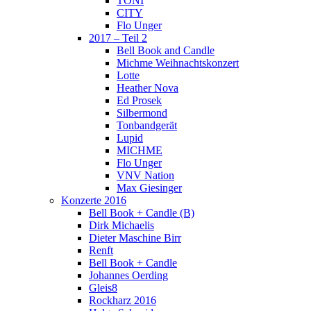
TONI
CITY
Flo Unger
2017 – Teil 2
Bell Book and Candle
Michme Weihnachtskonzert
Lotte
Heather Nova
Ed Prosek
Silbermond
Tonbandgerät
Lupid
MICHME
Flo Unger
VNV Nation
Max Giesinger
Konzerte 2016
Bell Book + Candle (B)
Dirk Michaelis
Dieter Maschine Birr
Renft
Bell Book + Candle
Johannes Oerding
Gleis8
Rockharz 2016