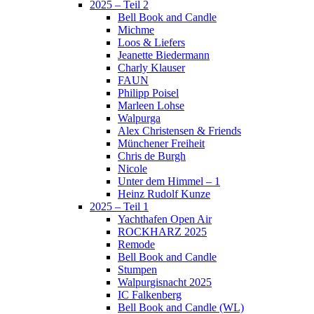
2025 – Teil 2
Bell Book and Candle
Michme
Loos & Liefers
Jeanette Biedermann
Charly Klauser
FAUN
Philipp Poisel
Marleen Lohse
Walpurga
Alex Christensen & Friends
Münchener Freiheit
Chris de Burgh
Nicole
Unter dem Himmel – 1
Heinz Rudolf Kunze
2025 – Teil 1
Yachthafen Open Air
ROCKHARZ 2025
Remode
Bell Book and Candle
Stumpen
Walpurgisnacht 2025
IC Falkenberg
Bell Book and Candle (WL)