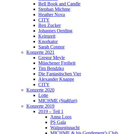
Bell Book and Candle
Stephan Michme
Heather Nova
CITY
Ben Zucker
Johannes Oerding
Keimzeit
Knorkator
Sarah Connor
Konzerte 2021
Gregor Meyle
Münchener Freiheit
Tim Bendzko
Die Fantastischen Vier
Alexander Knappe
CITY
Konzerte 2020
Lotte
MICHME (Staßfurt)
Konzerte 2019
2019 – Teil 1
Anna Loos
PS Gala
Walpurgisnacht
MICHME & his Gentlement’s Club