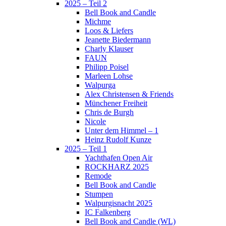
2025 – Teil 2
Bell Book and Candle
Michme
Loos & Liefers
Jeanette Biedermann
Charly Klauser
FAUN
Philipp Poisel
Marleen Lohse
Walpurga
Alex Christensen & Friends
Münchener Freiheit
Chris de Burgh
Nicole
Unter dem Himmel – 1
Heinz Rudolf Kunze
2025 – Teil 1
Yachthafen Open Air
ROCKHARZ 2025
Remode
Bell Book and Candle
Stumpen
Walpurgisnacht 2025
IC Falkenberg
Bell Book and Candle (WL)