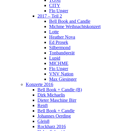
TONI
CITY
Flo Unger
2017 – Teil 2
Bell Book and Candle
Michme Weihnachtskonzert
Lotte
Heather Nova
Ed Prosek
Silbermond
Tonbandgerät
Lupid
MICHME
Flo Unger
VNV Nation
Max Giesinger
Konzerte 2016
Bell Book + Candle (B)
Dirk Michaelis
Dieter Maschine Birr
Renft
Bell Book + Candle
Johannes Oerding
Gleis8
Rockharz 2016