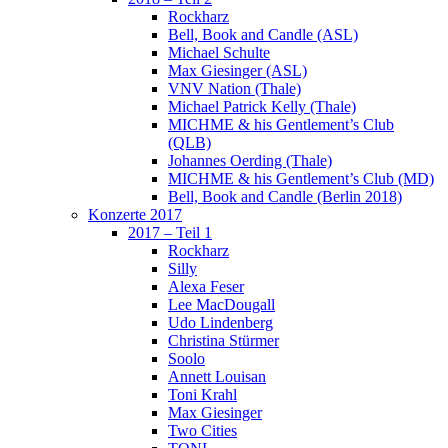
Rockharz
Bell, Book and Candle (ASL)
Michael Schulte
Max Giesinger (ASL)
VNV Nation (Thale)
Michael Patrick Kelly (Thale)
MICHME & his Gentlement’s Club
(QLB)
Johannes Oerding (Thale)
MICHME & his Gentlement’s Club (MD)
Bell, Book and Candle (Berlin 2018)
Konzerte 2017
2017 – Teil 1
Rockharz
Silly
Alexa Feser
Lee MacDougall
Udo Lindenberg
Christina Stürmer
Soolo
Annett Louisan
Toni Krahl
Max Giesinger
Two Cities