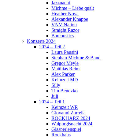
Jazznacht
Michme – Liebe quält
Heather Nova
Alexander Knappe
VNV Nation
Straight Razor
Barcoustics
Konzerte 2024
2024 – Teil 2
Laura Pausini
Stephan Michme & Band
Gregor Meyle
Matthias Reim
Alex Parker
Keimzeit MD
Silly
Tim Bendzko
Juli
2024 – Teil 1
Keimzeit WR
Giovanni Zarrella
ROCKHARZ 2024
Walpurgisnacht 2024
Glasperlenspiel
Rockhaus