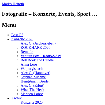
Marko Heiroth
Fotografie – Konzerte, Events, Sport …
Menu
Skip
Best Of
to
Konzerte 2026
content
Alex C. (Aschersleben)
ROCKHARZ 2026
Remode
Ventura Fox + Radio-SAW
Bell Book and Candle
Anna Loos
Walpurgisnacht
Alex C. (Hannover)
Stephan Michme
HengstmannBrüder
Alex C. (Erfurt)
What The Heck
Marleen Lohse
Archiv
Konzerte 2025