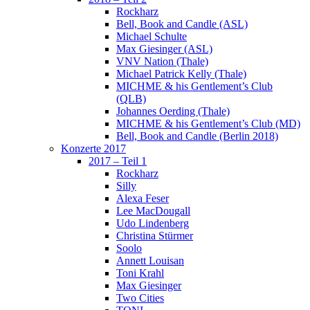
Rockharz
Bell, Book and Candle (ASL)
Michael Schulte
Max Giesinger (ASL)
VNV Nation (Thale)
Michael Patrick Kelly (Thale)
MICHME & his Gentlement’s Club
(QLB)
Johannes Oerding (Thale)
MICHME & his Gentlement’s Club (MD)
Bell, Book and Candle (Berlin 2018)
Konzerte 2017
2017 – Teil 1
Rockharz
Silly
Alexa Feser
Lee MacDougall
Udo Lindenberg
Christina Stürmer
Soolo
Annett Louisan
Toni Krahl
Max Giesinger
Two Cities