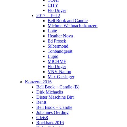
TONI
CITY
Flo Unger
2017 – Teil 2
Bell Book and Candle
Michme Weihnachtskonzert
Lotte
Heather Nova
Ed Prosek
Silbermond
Tonbandgerät
Lupid
MICHME
Flo Unger
VNV Nation
Max Giesinger
Konzerte 2016
Bell Book + Candle (B)
Dirk Michaelis
Dieter Maschine Birr
Renft
Bell Book + Candle
Johannes Oerding
Gleis8
Rockharz 2016