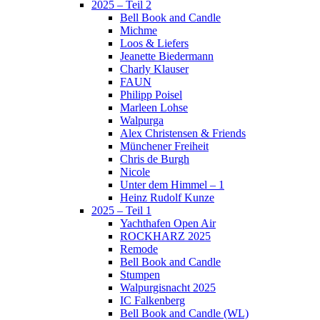
2025 – Teil 2
Bell Book and Candle
Michme
Loos & Liefers
Jeanette Biedermann
Charly Klauser
FAUN
Philipp Poisel
Marleen Lohse
Walpurga
Alex Christensen & Friends
Münchener Freiheit
Chris de Burgh
Nicole
Unter dem Himmel – 1
Heinz Rudolf Kunze
2025 – Teil 1
Yachthafen Open Air
ROCKHARZ 2025
Remode
Bell Book and Candle
Stumpen
Walpurgisnacht 2025
IC Falkenberg
Bell Book and Candle (WL)