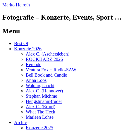
Marko Heiroth
Fotografie – Konzerte, Events, Sport …
Menu
Skip
Best Of
to
Konzerte 2026
content
Alex C. (Aschersleben)
ROCKHARZ 2026
Remode
Ventura Fox + Radio-SAW
Bell Book and Candle
Anna Loos
Walpurgisnacht
Alex C. (Hannover)
Stephan Michme
HengstmannBrüder
Alex C. (Erfurt)
What The Heck
Marleen Lohse
Archiv
Konzerte 2025