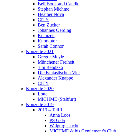
Bell Book and Candle
Stephan Michme
Heather Nova
CITY
Ben Zucker
Johannes Oerding
Keimzeit
Knorkator
Sarah Connor
Konzerte 2021
Gregor Meyle
Münchener Freiheit
Tim Bendzko
Die Fantastischen Vier
Alexander Knappe
CITY
Konzerte 2020
Lotte
MICHME (Staßfurt)
Konzerte 2019
2019 – Teil 1
Anna Loos
PS Gala
Walpurgisnacht
MICHME & his Gentlement’s Club