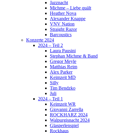
Jazznacht
Michme – Liebe quält
Heather Nova
Alexander Knappe
VNV Nation
Straight Razor
Barcoustics
Konzerte 2024
2024 – Teil 2
Laura Pausini
Stephan Michme & Band
Gregor Meyle
Matthias Reim
Alex Parker
Keimzeit MD
Silly
Tim Bendzko
Juli
2024 – Teil 1
Keimzeit WR
Giovanni Zarrella
ROCKHARZ 2024
Walpurgisnacht 2024
Glasperlenspiel
Rockhaus