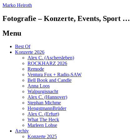
Marko Heiroth
Fotografie – Konzerte, Events, Sport …
Menu
Skip
Best Of
to
Konzerte 2026
content
Alex C. (Aschersleben)
ROCKHARZ 2026
Remode
Ventura Fox + Radio-SAW
Bell Book and Candle
Anna Loos
Walpurgisnacht
Alex C. (Hannover)
Stephan Michme
HengstmannBrüder
Alex C. (Erfurt)
What The Heck
Marleen Lohse
Archiv
Konzerte 2025