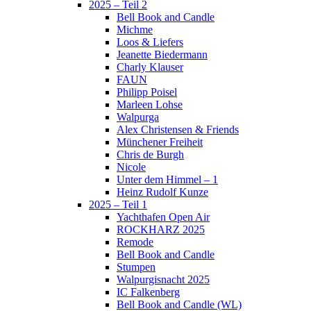
2025 – Teil 2
Bell Book and Candle
Michme
Loos & Liefers
Jeanette Biedermann
Charly Klauser
FAUN
Philipp Poisel
Marleen Lohse
Walpurga
Alex Christensen & Friends
Münchener Freiheit
Chris de Burgh
Nicole
Unter dem Himmel – 1
Heinz Rudolf Kunze
2025 – Teil 1
Yachthafen Open Air
ROCKHARZ 2025
Remode
Bell Book and Candle
Stumpen
Walpurgisnacht 2025
IC Falkenberg
Bell Book and Candle (WL)