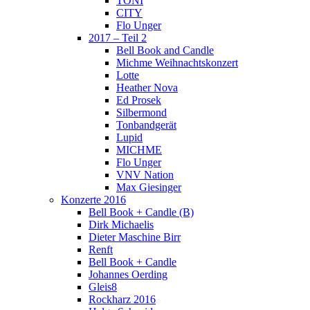
TONI
CITY
Flo Unger
2017 – Teil 2
Bell Book and Candle
Michme Weihnachtskonzert
Lotte
Heather Nova
Ed Prosek
Silbermond
Tonbandgerät
Lupid
MICHME
Flo Unger
VNV Nation
Max Giesinger
Konzerte 2016
Bell Book + Candle (B)
Dirk Michaelis
Dieter Maschine Birr
Renft
Bell Book + Candle
Johannes Oerding
Gleis8
Rockharz 2016