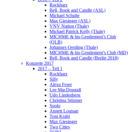
Rockharz
Bell, Book and Candle (ASL)
Michael Schulte
Max Giesinger (ASL)
VNV Nation (Thale)
Michael Patrick Kelly (Thale)
MICHME & his Gentlement’s Club
(QLB)
Johannes Oerding (Thale)
MICHME & his Gentlement’s Club (MD)
Bell, Book and Candle (Berlin 2018)
Konzerte 2017
2017 – Teil 1
Rockharz
Silly
Alexa Feser
Lee MacDougall
Udo Lindenberg
Christina Stürmer
Soolo
Annett Louisan
Toni Krahl
Max Giesinger
Two Cities