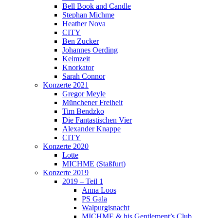
Bell Book and Candle
Stephan Michme
Heather Nova
CITY
Ben Zucker
Johannes Oerding
Keimzeit
Knorkator
Sarah Connor
Konzerte 2021
Gregor Meyle
Münchener Freiheit
Tim Bendzko
Die Fantastischen Vier
Alexander Knappe
CITY
Konzerte 2020
Lotte
MICHME (Staßfurt)
Konzerte 2019
2019 – Teil 1
Anna Loos
PS Gala
Walpurgisnacht
MICHME & his Gentlement’s Club