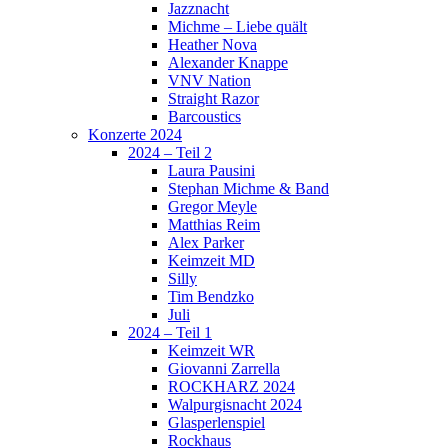
Jazznacht
Michme – Liebe quält
Heather Nova
Alexander Knappe
VNV Nation
Straight Razor
Barcoustics
Konzerte 2024
2024 – Teil 2
Laura Pausini
Stephan Michme & Band
Gregor Meyle
Matthias Reim
Alex Parker
Keimzeit MD
Silly
Tim Bendzko
Juli
2024 – Teil 1
Keimzeit WR
Giovanni Zarrella
ROCKHARZ 2024
Walpurgisnacht 2024
Glasperlenspiel
Rockhaus